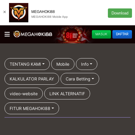
×
MEGAHOKI88
Download
MEGAHOKI88 Mobile App
MASUK
DAFTAR
TENTANG KAMI
Mobile
Info
KALKULATOR PARLAY
Cara Betting
video-website
LINK ALTERNATIF
FITUR MEGAHOKI88