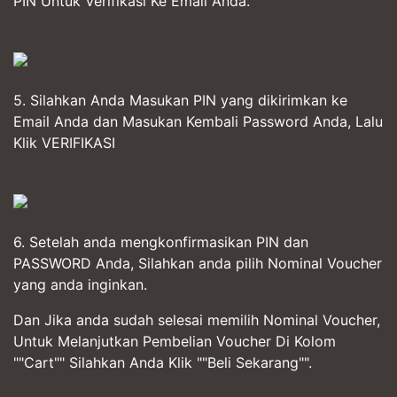
PIN Untuk Verifikasi Ke Email Anda.
5. Silahkan Anda Masukan PIN yang dikirimkan ke
Email Anda dan Masukan Kembali Password Anda, Lalu
Klik VERIFIKASI
6. Setelah anda mengkonfirmasikan PIN dan
PASSWORD Anda, Silahkan anda pilih Nominal Voucher
yang anda inginkan.
Dan Jika anda sudah selesai memilih Nominal Voucher,
Untuk Melanjutkan Pembelian Voucher Di Kolom
""Cart"" Silahkan Anda Klik ""Beli Sekarang"".